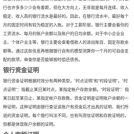
行也许多多少少会有差距，但在大方向上，无非就是每月连续、收入
稳定、收入高的银行流水是最好的。因此，在银行流水中，最好每个
月的固定时间有较为稳定的入账。对于工薪阶层，银行主要会看你的
工资流水、每月的账户余额以及账户的日均余额。对于中小企业业
主、个体户业主等，银行主要会查看借款人的进出账目、固定存款余
额等。通过这些信息再根据银行自有的模型测算你一个月的可自由支
配的款项，审查你是否能够按时偿还债务。
银行资金证明
银行资金证明根据时效分有两种类型，“时点证明”和“时段证明”。“时
点证明”：指截止某日某时点，某指定帐户存款余额。“时段证明”：指
某日起至某日止，某指定帐户存款数。资金证明是证明账户余额的一
种证明，这种证明由银行查证该账户有资金后才出具的证明、我们所
说的资金证明，每个银行叫法不同，也有叫资信证明和存款证明的，
但都是体现账户余额的证明。