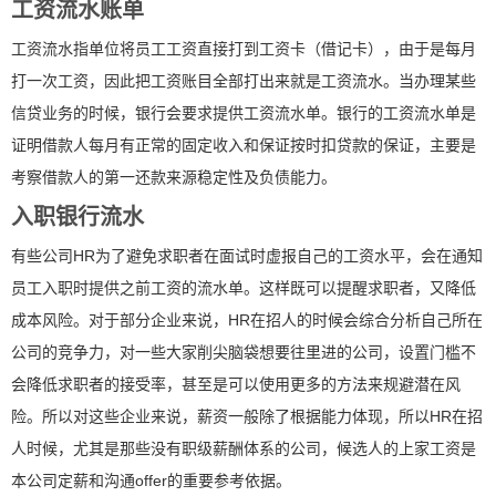
工资流水账单
工资流水指单位将员工工资直接打到工资卡（借记卡），由于是每月
打一次工资，因此把工资账目全部打出来就是工资流水。当办理某些
信贷业务的时候，银行会要求提供工资流水单。银行的工资流水单是
证明借款人每月有正常的固定收入和保证按时扣贷款的保证，主要是
考察借款人的第一还款来源稳定性及负债能力。
入职银行流水
有些公司HR为了避免求职者在面试时虚报自己的工资水平，会在通知
员工入职时提供之前工资的流水单。这样既可以提醒求职者，又降低
成本风险。对于部分企业来说，HR在招人的时候会综合分析自己所在
公司的竞争力，对一些大家削尖脑袋想要往里进的公司，设置门槛不
会降低求职者的接受率，甚至是可以使用更多的方法来规避潜在风
险。所以对这些企业来说，薪资一般除了根据能力体现，所以HR在招
人时候，尤其是那些没有职级薪酬体系的公司，候选人的上家工资是
本公司定薪和沟通offer的重要参考依据。