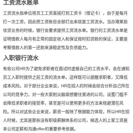
工资流水账单
工资流水指单位将员工工资直接打到工资卡（借记卡），由于是每月
打一次工资，因此把工资账目全部打出来就是工资流水。当办理某些
信贷业务的时候，银行会要求提供工资流水单。银行的工资流水单是
证明借款人每月有正常的固定收入和保证按时扣贷款的保证，主要是
考察借款人的第一还款来源稳定性及负债能力。
入职银行流水
有些公司HR为了避免求职者在面试时虚报自己的工资水平，会在通知
员工入职时提供之前工资的流水单。这样既可以提醒求职者，又降低
成本风险。对于部分企业来说，HR在招人的时候会综合分析自己所在
公司的竞争力，对一些大家削尖脑袋想要往里进的公司，设置门槛不
会降低求职者的接受率，甚至是可以使用更多的方法来规避潜在风
险。所以对这些企业来说，薪资一般除了根据能力体现，所以HR在招
人时候，尤其是那些没有职级薪酬体系的公司，候选人的上家工资是
本公司定薪和沟通offer的重要参考依据。