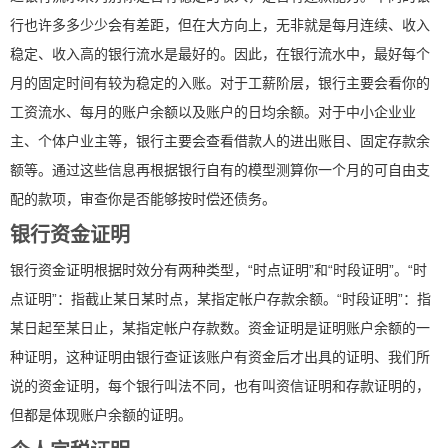
行也许多多少少会有差距，但在大方向上，无非就是每月连续、收入
稳定、收入高的银行流水是最好的。因此，在银行流水中，最好每个
月的固定时间有较为稳定的入账。对于工薪阶层，银行主要会看你的
工资流水、每月的账户余额以及账户的日均余额。对于中小企业业
主、个体户业主等，银行主要会查看借款人的进出账目、固定存款余
额等。通过这些信息再根据银行自有的模型测算你一个月的可自由支
配的款项，审查你是否能够按时偿还债务。
银行资金证明
银行资金证明根据时效分有两种类型，“时点证明”和“时段证明”。“时
点证明”：指截止某日某时点，某指定帐户存款余额。“时段证明”：指
某日起至某日止，某指定帐户存款数。资金证明是证明账户余额的一
种证明，这种证明由银行查证该账户有资金后才出具的证明、我们所
说的资金证明，每个银行叫法不同，也有叫资信证明和存款证明的，
但都是体现账户余额的证明。