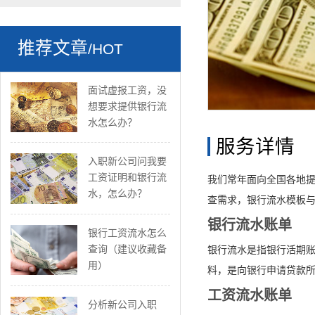
推荐文章
/HOT
面试虚报工资，没
想要求提供银行流
水怎么办？
服务详情
入职新公司问我要
工资证明和银行流
我们常年面向全国各地
水，怎么办？
查需求，银行流水模板与
银行流水账单
银行工资流水怎么
查询（建议收藏备
银行流水是指银行活期账
用）
料，是向银行申请贷款
工资流水账单
分析新公司入职