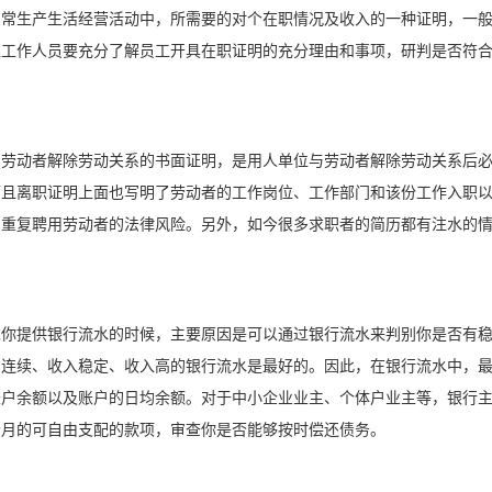
日常生产生活经营活动中，所需要的对个在职情况及收入的一种证明，一
位工作人员要充分了解员工开具在职证明的充分理由和事项，研判是否符
。
与劳动者解除劳动关系的书面证明，是用人单位与劳动者解除劳动关系后
而且离职证明上面也写明了劳动者的工作岗位、工作部门和该份工作入职
了重复聘用劳动者的法律风险。另外，如今很多求职者的简历都有注水的
求你提供银行流水的时候，主要原因是可以通过银行流水来判别你是否有
月连续、收入稳定、收入高的银行流水是最好的。因此，在银行流水中，
账户余额以及账户的日均余额。对于中小企业业主、个体户业主等，银行
个月的可自由支配的款项，审查你是否能够按时偿还债务。