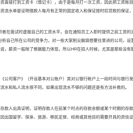
工资直接打到工资卡（借记卡），由于是每月打一次工资，因此把工资账
工资流水单是证明借款人每月有正常的固定收入和保证按时扣贷款的保证
职者在面试时虚报自己的工资水平，会在通知员工入职时提供之前工资的
分析自己所在公司的竞争力，对一些大家削尖脑袋想要往里进的公司，设
说，薪资一般除了根据能力体现，所以HR在招人时候，尤其是那些没有职
户《公司客户》（开设基本对公账户）其对公银行帐户上一段时间与银行
样流水和私人流水很不同，如果出现流水不够的问题还是有方法补救的。
为存款人出具证明，证明存款人在前某个时点的存款余额或某个时期的存
户因出国留学、探亲、旅游、移民定居、经商或其他目的需要开具的资信