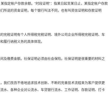
点，某指定帐户存款余额。“时段证明”：指某日起至某日止，某指定帐户存款
我们所说的资金证明，每个银行叫法不同，也有叫资信证明和存款证明
见的完税证明有个人所得税完税证明、境外公司企业所得税完税证明、车
誉和履行纳税义务的具体体现。
时间及缴费金额。社保证明必须由社会保险。社保证明是很重要的材料之
来，我们孜孜不倦地追求技术创新、不断的完善技术流程来为客户提供更
人流水、各种企业对公流水、车贷银行流水、工作证明、存款证明、打卡