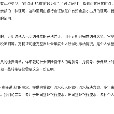
有两种类型，“时点证明”和“时段证明”。“时点证明”：指截止某日某时
户余额的一种证明，这种证明由银行查证该账户有资金后才出具的证明、
额的证明。
出的，证明纳税人已交纳税费的完税凭证，用于证明已完成纳税义务。常
完税证明等。完税证明能完整反映全年度个人所得税缴纳情况，是个人信
出具的缴费清单，详细载明社会保险投保人的电脑号、身份号、参保起止
老和一些转接等都需要这么一份证明。
用责任说话!”的理念，提供房贷银行流水和入职银行流水解决方案。多年
案。我们的宗旨：专注于出国签证银行流水，出国签证银行流水、各种个