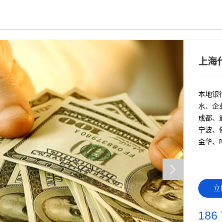
上海
本地银行
水、企
成都、
宁波、
金华、
立
186 