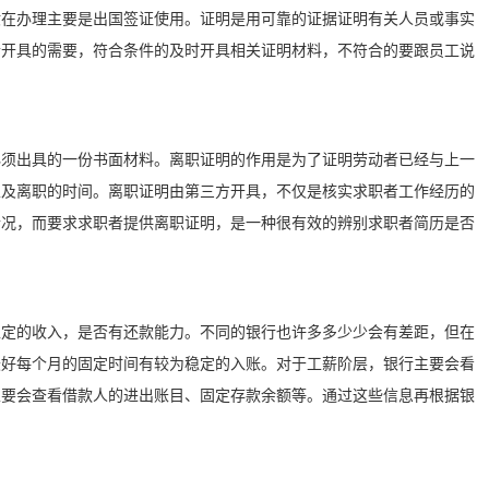
般在办理主要是出国签证使用。证明是用可靠的证据证明有关人员或事实
合开具的需要，符合条件的及时开具相关证明材料，不符合的要跟员工说
必须出具的一份书面材料。离职证明的作用是为了证明劳动者已经与上一
以及离职的时间。离职证明由第三方开具，不仅是核实求职者工作经历的
情况，而要求求职者提供离职证明，是一种很有效的辨别求职者简历是否
稳定的收入，是否有还款能力。不同的银行也许多多少少会有差距，但在
最好每个月的固定时间有较为稳定的入账。对于工薪阶层，银行主要会看
主要会查看借款人的进出账目、固定存款余额等。通过这些信息再根据银