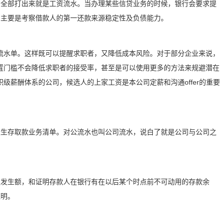
目全部打出来就是工资流水。当办理某些信贷业务的时候，银行会要求提
，主要是考察借款人的第一还款来源稳定性及负债能力。
流水单。这样既可以提醒求职者，又降低成本风险。对于部分企业来说，
置门槛不会降低求职者的接受率，甚至是可以使用更多的方法来规避潜在
级薪酬体系的公司，候选人的上家工资是本公司定薪和沟通offer的重要
发生存取款业务清单。对公流水也叫公司流水，说白了就是公司与公司之
款发生额，和证明存款人在银行有在以后某个时点前不可动用的存款余
证明。