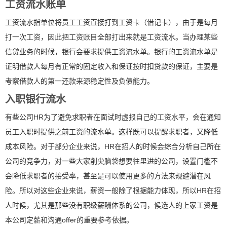
工资流水账单
工资流水指单位将员工工资直接打到工资卡（借记卡），由于是每月
打一次工资，因此把工资账目全部打出来就是工资流水。当办理某些
信贷业务的时候，银行会要求提供工资流水单。银行的工资流水单是
证明借款人每月有正常的固定收入和保证按时扣贷款的保证，主要是
考察借款人的第一还款来源稳定性及负债能力。
入职银行流水
有些公司HR为了避免求职者在面试时虚报自己的工资水平，会在通知
员工入职时提供之前工资的流水单。这样既可以提醒求职者，又降低
成本风险。对于部分企业来说，HR在招人的时候会综合分析自己所在
公司的竞争力，对一些大家削尖脑袋想要往里进的公司，设置门槛不
会降低求职者的接受率，甚至是可以使用更多的方法来规避潜在风
险。所以对这些企业来说，薪资一般除了根据能力体现，所以HR在招
人时候，尤其是那些没有职级薪酬体系的公司，候选人的上家工资是
本公司定薪和沟通offer的重要参考依据。