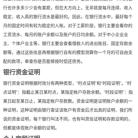
行也许多多少少会有差距，但在大方向上，无非就是每月连续、收入
稳定、收入高的银行流水是最好的。因此，在银行流水中，最好每个
月的固定时间有较为稳定的入账。对于工薪阶层，银行主要会看你的
工资流水、每月的账户余额以及账户的日均余额。对于中小企业业
主、个体户业主等，银行主要会查看借款人的进出账目、固定存款余
额等。通过这些信息再根据银行自有的模型测算你一个月的可自由支
配的款项，审查你是否能够按时偿还债务。
银行资金证明
银行资金证明根据时效分有两种类型，“时点证明”和“时段证明”。“时
点证明”：指截止某日某时点，某指定帐户存款余额。“时段证明”：指
某日起至某日止，某指定帐户存款数。资金证明是证明账户余额的一
种证明，这种证明由银行查证该账户有资金后才出具的证明、我们所
说的资金证明，每个银行叫法不同，也有叫资信证明和存款证明的，
但都是体现账户余额的证明。