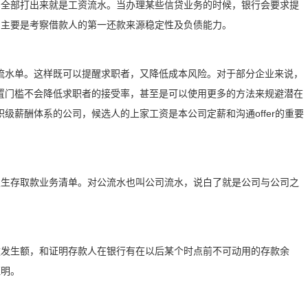
目全部打出来就是工资流水。当办理某些信贷业务的时候，银行会要求提
，主要是考察借款人的第一还款来源稳定性及负债能力。
流水单。这样既可以提醒求职者，又降低成本风险。对于部分企业来说，
置门槛不会降低求职者的接受率，甚至是可以使用更多的方法来规避潜在
级薪酬体系的公司，候选人的上家工资是本公司定薪和沟通offer的重要
发生存取款业务清单。对公流水也叫公司流水，说白了就是公司与公司之
款发生额，和证明存款人在银行有在以后某个时点前不可动用的存款余
证明。