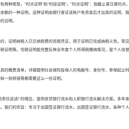
有两种类型，“时点证明”和“时段证明”。“时点证明”：指截止某日某时
户余额的一种证明，这种证明由银行查证该账户有资金后才出具的证明、
额的证明。
出的，证明纳税人已交纳税费的完税凭证，用于证明已完成纳税义务。常
完税证明等。完税证明能完整反映全年度个人所得税缴纳情况，是个人信
出具的缴费清单，详细载明社会保险投保人的电脑号、身份号、参保起止
老和一些转接等都需要这么一份证明。
用责任说话!”的理念，提供房贷银行流水和入职银行流水解决方案。多年
案。我们的宗旨：专注于出国签证银行流水，出国签证银行流水、各种个