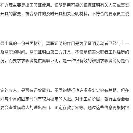
般在办理主要是出国签证使用。证明是用可靠的证据证明有关人员或事实
合开具的需要，符合条件的及时开具相关证明材料，不符合的要跟员工说
必须出具的一份书面材料。离职证明的作用是为了证明劳动者已经与上一
以及离职的时间。离职证明由第三方开具，不仅是核实求职者工作经历的
情况，而要求求职者提供离职证明，是一种很有效的辨别求职者简历是否
稳定的收入，是否有还款能力。不同的银行也许多多少少会有差距，但在
最好每个月的固定时间有较为稳定的入账。对于工薪阶层，银行主要会看
主要会查看借款人的进出账目、固定存款余额等。通过这些信息再根据银