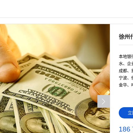
徐州
本地银行
水、企
成都、
宁波、
金华、
立
186 