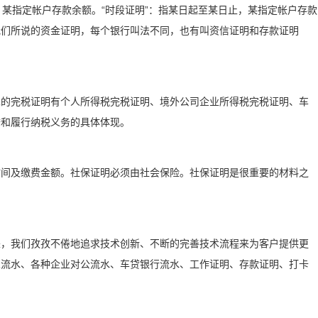
点，某指定帐户存款余额。“时段证明”：指某日起至某日止，某指定帐户存款
我们所说的资金证明，每个银行叫法不同，也有叫资信证明和存款证明
见的完税证明有个人所得税完税证明、境外公司企业所得税完税证明、车
誉和履行纳税义务的具体体现。
时间及缴费金额。社保证明必须由社会保险。社保证明是很重要的材料之
来，我们孜孜不倦地追求技术创新、不断的完善技术流程来为客户提供更
人流水、各种企业对公流水、车贷银行流水、工作证明、存款证明、打卡