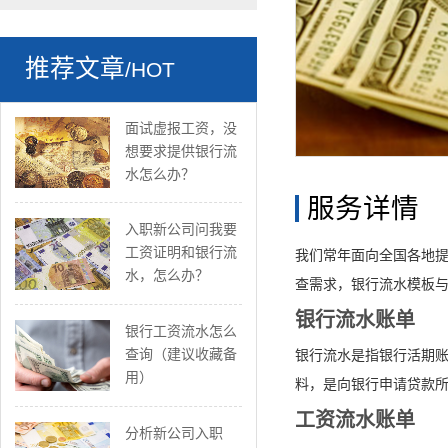
推荐文章
/HOT
面试虚报工资，没
想要求提供银行流
水怎么办？
服务详情
入职新公司问我要
工资证明和银行流
我们常年面向全国各地
水，怎么办？
查需求，银行流水模板与
银行流水账单
银行工资流水怎么
查询（建议收藏备
银行流水是指银行活期账
用）
料，是向银行申请贷款
工资流水账单
分析新公司入职