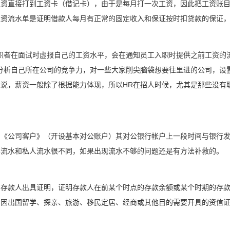
工资直接打到工资卡（借记卡），由于是每月打一次工资，因此把工资账
工资流水单是证明借款人每月有正常的固定收入和保证按时扣贷款的保证
职者在面试时虚报自己的工资水平，会在通知员工入职时提供之前工资的
分析自己所在公司的竞争力，对一些大家削尖脑袋想要往里进的公司，设
说，薪资一般除了根据能力体现，所以HR在招人时候，尤其是那些没有职
户《公司客户》（开设基本对公账户）其对公银行帐户上一段时间与银行
样流水和私人流水很不同，如果出现流水不够的问题还是有方法补救的。
为存款人出具证明，证明存款人在前某个时点的存款余额或某个时期的存
户因出国留学、探亲、旅游、移民定居、经商或其他目的需要开具的资信