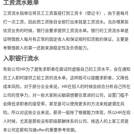
工资流水账单
工资流水指单位将员工工资直接打到工资卡（借记卡），由于是每月
打一次工资，因此把工资账目全部打出来就是工资流水。当办理某些
信贷业务的时候，银行会要求提供工资流水单。银行的工资流水单是
证明借款人每月有正常的固定收入和保证按时扣贷款的保证，主要是
考察借款人的第一还款来源稳定性及负债能力。
入职银行流水
有些公司HR为了避免求职者在面试时虚报自己的工资水平，会在通知
员工入职时提供之前工资的流水单。这样既可以提醒求职者，又降低
成本风险。对于部分企业来说，HR在招人的时候会综合分析自己所在
公司的竞争力，对一些大家削尖脑袋想要往里进的公司，设置门槛不
会降低求职者的接受率，甚至是可以使用更多的方法来规避潜在风
险。所以对这些企业来说，薪资一般除了根据能力体现，所以HR在招
人时候，尤其是那些没有职级薪酬体系的公司，候选人的上家工资是
本公司定薪和沟通offer的重要参考依据。