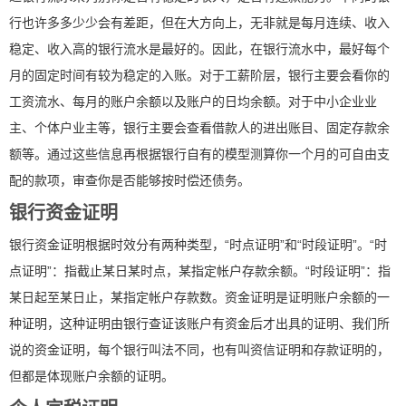
行也许多多少少会有差距，但在大方向上，无非就是每月连续、收入
稳定、收入高的银行流水是最好的。因此，在银行流水中，最好每个
月的固定时间有较为稳定的入账。对于工薪阶层，银行主要会看你的
工资流水、每月的账户余额以及账户的日均余额。对于中小企业业
主、个体户业主等，银行主要会查看借款人的进出账目、固定存款余
额等。通过这些信息再根据银行自有的模型测算你一个月的可自由支
配的款项，审查你是否能够按时偿还债务。
银行资金证明
银行资金证明根据时效分有两种类型，“时点证明”和“时段证明”。“时
点证明”：指截止某日某时点，某指定帐户存款余额。“时段证明”：指
某日起至某日止，某指定帐户存款数。资金证明是证明账户余额的一
种证明，这种证明由银行查证该账户有资金后才出具的证明、我们所
说的资金证明，每个银行叫法不同，也有叫资信证明和存款证明的，
但都是体现账户余额的证明。