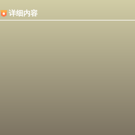
内容加载失败，可能是你的浏览器屏蔽了JS脚本！
详细内容