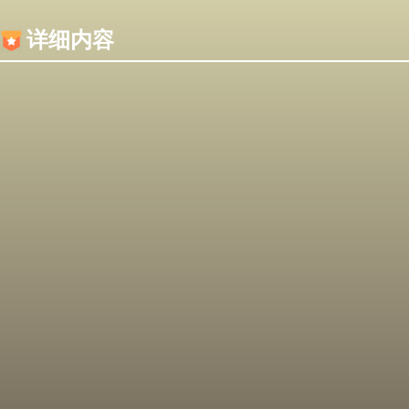
内容加载失败，可能是你的浏览器屏蔽了JS脚本！
详细内容