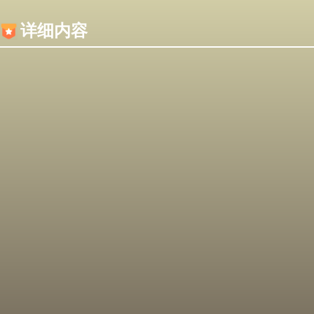
内容加载失败，可能是你的浏览器屏蔽了JS脚本！
详细内容