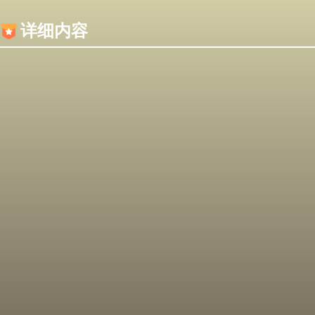
内容加载失败，可能是你的浏览器屏蔽了JS脚本！
详细内容