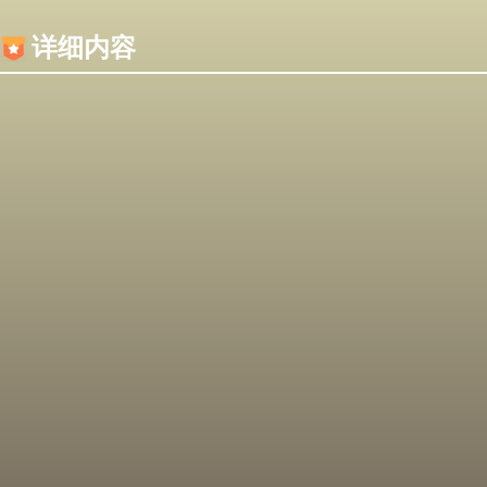
内容加载失败，可能是你的浏览器屏蔽了JS脚本！
详细内容