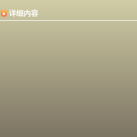
内容加载失败，可能是你的浏览器屏蔽了JS脚本！
详细内容