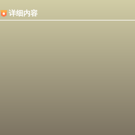
内容加载失败，可能是你的浏览器屏蔽了JS脚本！
详细内容